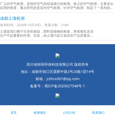
广义的空气检测，是指对空气的组成成分的检测。狭义的空气检测，主要是从
应用的角度，重点研究的是室内空气检测。针对空气检测，制定了一系列的标
准
成都土壤检测
发布时间：2020年10月29日，查看次数：2189
土壤是我们赖于生存的基础，肥料是植物的粮食，两者都在农业
生产中起重要的作用。目前，由土壤污染引发的农产品质量安全
问题和群体性事件逐年增多，成为影响群众身体健康和社会稳定
的重要因素
四川省桓琦环保科技有限公司 版权所有
地址：成都市锦江区晨辉中路2号20栋1层14号
邮箱：jcthcx001@qq.com
备案号：蜀ICP备2020027548号-1
首页
检测项目
公司介绍
联系我们