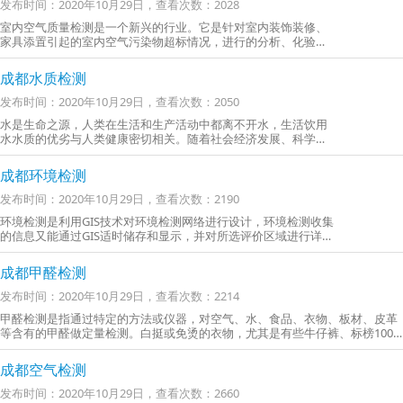
发布时间：2020年10月29日，查看次数：2028
室内空气质量检测是一个新兴的行业。它是针对室内装饰装修、
家具添置引起的室内空气污染物超标情况，进行的分析、化验的
技术过程，根据检测结果值，出具国家认可（CMA）、具有法律
效力的检测报告
成都水质检测
发布时间：2020年10月29日，查看次数：2050
水是生命之源，人类在生活和生产活动中都离不开水，生活饮用
水水质的优劣与人类健康密切相关。随着社会经济发展、科学进
步和人民生活水平的提高，人们对生活饮用水的水质要求不断提
高，饮用水水质标准也相应地不断发展和完善
成都环境检测
发布时间：2020年10月29日，查看次数：2190
环境检测是利用GIS技术对环境检测网络进行设计，环境检测收集
的信息又能通过GIS适时储存和显示，并对所选评价区域进行详细
的场地监测和分析
成都甲醛检测
发布时间：2020年10月29日，查看次数：2214
甲醛检测是指通过特定的方法或仪器，对空气、水、食品、衣物、板材、皮革
等含有的甲醛做定量检测。白挺或免烫的衣物，尤其是有些牛仔裤、标榜100%
防皱防缩的衣裤或全棉免烫衬衫使用乙二醛树脂定型，都含有甲醛成分
成都空气检测
发布时间：2020年10月29日，查看次数：2660