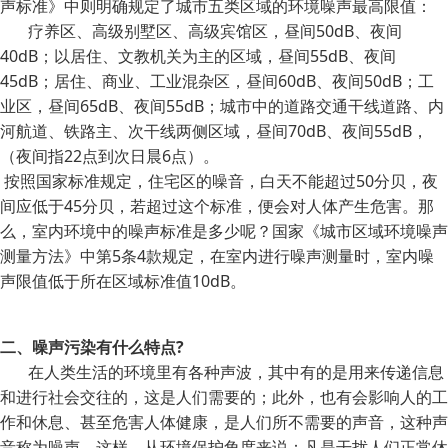
声标准》中则明确规定了城市五类区域的环境噪声最高限值：
疗养区、高级别墅区、高级宾馆区，昼间50dB、夜间
40dB；以居住、文教机关为主的区域，昼间55dB、夜间
45dB；居住、商业、工业混杂区，昼间60dB、夜间50dB；工
业区，昼间65dB、夜间55dB；城市中的道路交通干线道路、内
河航道、铁路主、次干线两侧区域，昼间70dB、夜间55dB，
（夜间指22点到次日晨6点）。
按照国家标准规定，住宅区的噪音，白天不能超过50分贝，夜
间应低于45分贝，若超过这个标准，便会对人体产生危害。那
么，室内环境中的噪声标准是多少呢？国家《城市区域环境噪声
测量方法》中第5条4款规定，在室内进行噪声测量时，室内噪
声限值低于所在区域标准值10dB。
二、噪声污染有什么特点?
在人类生活的环境里有各种声波，其中有的是用来传递信息
和进行社会交往的，这是人们需要的；此外，也有会影响人的工
作和休息、甚至危害人体健康，是人们所不需要的声音，这种声
音称为噪声。这样．从环境保护角度来说：凡是干扰人们正常休