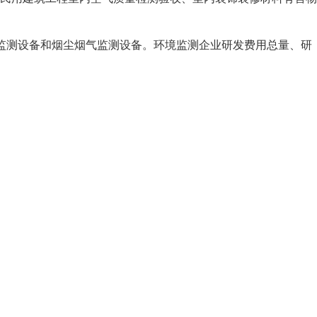
监测设备和烟尘烟气监测设备。环境监测企业研发费用总量、研