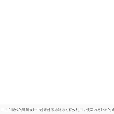
，并且在现代的建筑设计中越来越考虑能源的有效利用，使室内与外界的