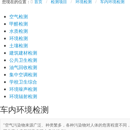
您现在的位置：
首页
检测项目
环境检测
车内环境检测
空气检测
甲醛检测
水质检测
环境检测
土壤检测
建筑建材检测
公共卫生检测
油气回收检测
集中空调检测
学校卫生综合
环境噪声检测
环境辐射检测
车内环境检测
"空气污染物来源广泛、种类繁多，各种污染物对人体的危害程度不同