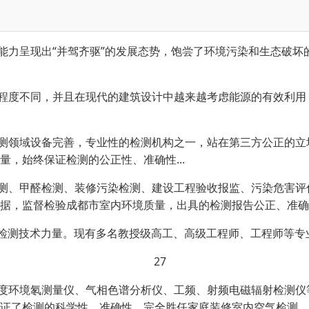
力呈现出“并驾齐驱”的发展态势，饱尝了环境污染和生态破坏
度不同，并且在现代的建筑设计中越来越考虑能源的有效利用
领域设备完善，专业性的检测机构之一，站在第三方公正的立
，始终保证检测的公正性、准确性...
测、甲醛检测、装修污染检测、建设工程验收报监、污染危害评
据，监督检验成都市室内环境质量，出具的检测报告公正、准确
测技术力量。现有多名教授级高工、高级工程师、工程师等专业
环境氡测量仪、气相色谱分析仪、工频、射频电磁辐射检测仪等
证了检测的科学性、准确性，完全胜任家庭装修室内空气检测、