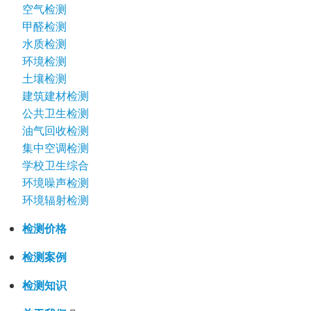
空气检测
甲醛检测
水质检测
环境检测
土壤检测
建筑建材检测
公共卫生检测
油气回收检测
集中空调检测
学校卫生综合
环境噪声检测
环境辐射检测
检测价格
检测案例
检测知识