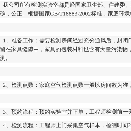
我公司所有检测实验室都是经国家卫生部、住建委、
确，公正。根据国家GB/T18883-2002标准，
1、准备工作：需要检测房间经过充分通风后，封闭
留在家具缝隙中，家具的包装材料也含有大量污染物，
测。
2、检测点数：家庭空气检测点数一般以房间数为准
3、预约流程：预约实验室并下单，工程师检测前一
4、
检测流程：工程师上门采集空气样本，检测时间2