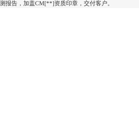
报告，加盖CM[**]资质印章，交付客户。