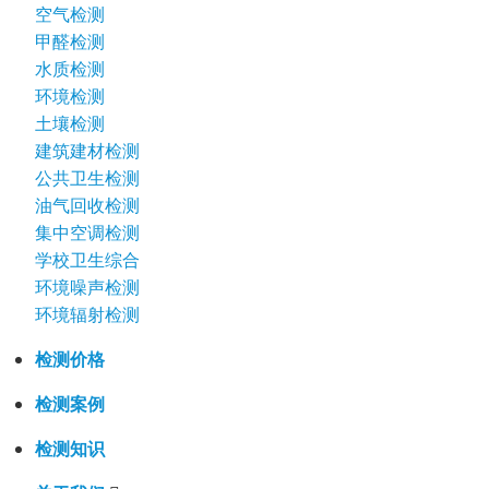
空气检测
甲醛检测
水质检测
环境检测
土壤检测
建筑建材检测
公共卫生检测
油气回收检测
集中空调检测
学校卫生综合
环境噪声检测
环境辐射检测
检测价格
检测案例
检测知识