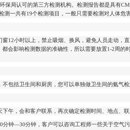
环保局认可的第三方检测机构。检测报告都是具有
C
家庭环境检测一共有19个检测项目，一般只需要检测对人体
门窗12小时以上，禁止吸烟、换风，避免人员走动，
都会影响检测数据的准确性，所以需要放置1-2周的
，不包括卫生间和厨房，您可以单独做卫生间的氨气
天下午，会和客户联系，再次确定检测时间、地点、联
0分钟—30分钟，客户可以咨询工程师一些关于空气