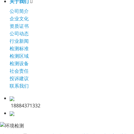
关于我们
公司简介
企业文化
资质证书
公司动态
行业新闻
检测标准
检测区域
检测设备
社会责任
投诉建议
联系我们
18884371332